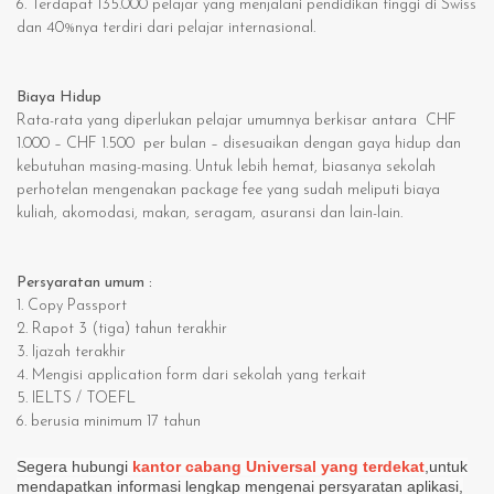
6.
Terdapat 135.000 pelajar yang menjalani pendidikan tinggi di Swiss
dan 40%nya terdiri dari pelajar internasional.
Biaya Hidup
Rata-rata yang diperlukan pelajar umumnya berkisar antara CHF
1.000 – CHF 1.500 per bulan – disesuaikan dengan gaya hidup dan
kebutuhan masing-masing. Untuk lebih hemat, biasanya sekolah
perhotelan mengenakan package fee yang sudah meliputi biaya
kuliah, akomodasi, makan, seragam, asuransi dan lain-lain.
Persyaratan umum :
1.
Copy Passport
2.
Rapot 3 (tiga) tahun terakhir
3.
Ijazah terakhir
4.
Mengisi application form dari sekolah yang terkait
5.
IELTS / TOEFL
6.
berusia minimum 17 tahun
Segera hubungi
kantor cabang Universal yang terdekat
,untuk
mendapatkan informasi lengkap mengenai persyaratan aplikasi,