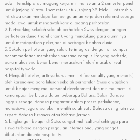
ada internship atau magang kerja, minimal selama 2 semester penuh
untuk jenjang S1 atau 1 semester untuk jenjang S2. Melalui internship
ini, siswa akan mendapatkan pengalaman kerja dan referensi sebagai
modal awal untuk mengawali karir di bidang perhotelan.
2.
Networking sekolah-sekolah perhotelan Swiss dengan jaringan
perhotelan dunia (hotel chain), yang mendukung para alumninya
untuk mendapatkan pekerjaan di berbagai belahan dunia.
3.
Sekolah perhotelan yang selalu terintegrasi dengan on-campus
accommodation memberikan suasana campus life yang berbeda,
para mahasiswa benar-benar merasakan “telah” masuk di real
hospitality world.
4.
Menjadi hotelier, artinya harus memiliki “personality yang menarik”,
oleh karena-nya para lulusan sekolah perhotelan Swiss diwajibkan
untuk belajar mengenai personal development dan minimal memiliki
kemampuan berbicara dalam beberapa Bahasa. Selain Bahasa
Inggris sebagai Bahasa pengantar dalam proses perkuliahan,
mahasiswa juga diwajibkan memilih salah satu Bahasa asing lain-nya,
seperti Bahasa Perancis atau Bahasa Jerman.
5.
Lingkungan belajar di Swiss sangat multicultural sehingga para
siswa terbiasa dengan pergaulan internasional, yang sangat
dibutuhkan didunia hospitality.