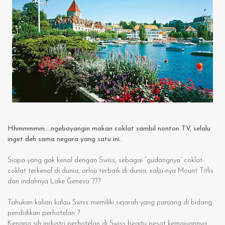
Hhmmmmm….ngebayangin makan coklat sambil nonton TV, selalu
inget deh sama negara yang satu ini.
Siapa yang gak kenal dengan Swiss, sebagai “gudangnya” coklat-
coklat terkenal di dunia, arloji terbaik di dunia, salju-nya Mount Titlis
dan indahnya Lake Geneva ???
Tahukan kalian kalau Swiss memiliki sejarah yang panjang di bidang
pendidikan perhotelan ?
Kenapa sih industri perhotelan di Swiss begitu pesat kemajuannya